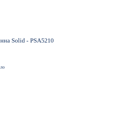
інна Solid - PSA5210
кло