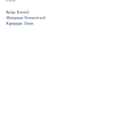
Perla
Колір: Kovový
Матеріали: Nerezová ocel
Картридж: 35mm